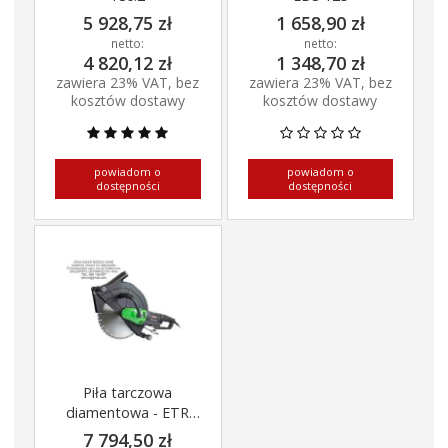
5 928,75 zł
1 658,90 zł
netto:
netto:
4 820,12 zł
1 348,70 zł
zawiera 23% VAT, bez
zawiera 23% VAT, bez
kosztów dostawy
kosztów dostawy
powiadom o
powiadom o
dostępności
dostępności
Piła tarczowa
diamentowa - ETR
400.1 P
7 794,50 zł