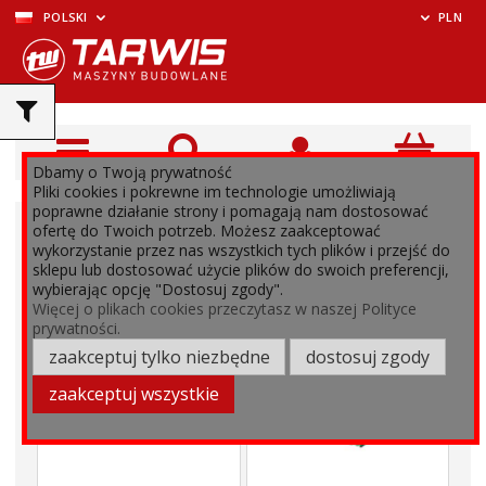
POLSKI
PLN
Dbamy o Twoją prywatność
Pliki cookies i pokrewne im technologie umożliwiają
poprawne działanie strony i pomagają nam dostosować
ofertę do Twoich potrzeb. Możesz zaakceptować
wykorzystanie przez nas wszystkich tych plików i przejść do
sklepu lub dostosować użycie plików do swoich preferencji,
wybierając opcję "Dostosuj zgody".
Więcej o plikach cookies przeczytasz w naszej Polityce
prywatności.
zaakceptuj tylko niezbędne
dostosuj zgody
zaakceptuj wszystkie