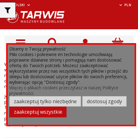
POLSKI
PLN
Dbamy o Twoją prywatność
Pliki cookies i pokrewne im technologie umożliwiają
poprawne działanie strony i pomagają nam dostosować
Wszystkie nasze węże olejowe i paliwowe są starannie
ofertę do Twoich potrzeb. Możesz zaakceptować
wyselekcjonowane, aby zapewnić klientom najwyższą jakość i
wykorzystanie przez nas wszystkich tych plików i przejść do
niezawodność. Bezpieczeństwo i skuteczność przesyłu cieczy to
sklepu lub dostosować użycie plików do swoich preferencji,
dla nas priorytet. Dlatego też nasze produkty spełniają
wybierając opcję "Dostosuj zgody".
najwyższe standardy branżowe.
Więcej o plikach cookies przeczytasz w naszej Polityce
prywatności.
Jeśli szukasz węży olejowych, paliwowych lub przewodów
zaakceptuj tylko niezbędne
dostosuj zgody
paliwowych, które sprostają Twoim oczekiwaniom, to sklep
Tarwis.pl jest idealnym miejscem do zakupów. Daj sobie szansę
zaakceptuj wszystkie
na efektywną i bezpieczną pracę dzięki naszym wysokiej jakości
produktom. Przekonaj się, dlaczego wielu klientów poleca nasze
węże olejowe i paliwowe!