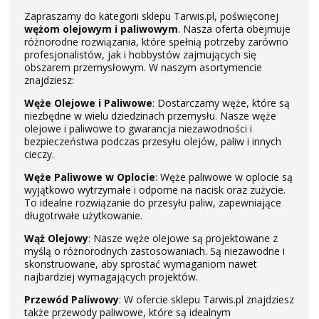
Zapraszamy do kategorii sklepu Tarwis.pl, poświęconej
wężom olejowym i paliwowym
. Nasza oferta obejmuje
różnorodne rozwiązania, które spełnią potrzeby zarówno
profesjonalistów, jak i hobbystów zajmujących się
obszarem przemysłowym. W naszym asortymencie
znajdziesz:
Węże Olejowe i Paliwowe
: Dostarczamy węże, które są
niezbędne w wielu dziedzinach przemysłu. Nasze węże
olejowe i paliwowe to gwarancja niezawodności i
bezpieczeństwa podczas przesyłu olejów, paliw i innych
cieczy.
Węże Paliwowe w Oplocie
: Węże paliwowe w oplocie są
wyjątkowo wytrzymałe i odporne na nacisk oraz zużycie.
To idealne rozwiązanie do przesyłu paliw, zapewniające
długotrwałe użytkowanie.
Wąż Olejowy
: Nasze węże olejowe są projektowane z
myślą o różnorodnych zastosowaniach. Są niezawodne i
skonstruowane, aby sprostać wymaganiom nawet
najbardziej wymagających projektów.
Przewód Paliwowy
: W ofercie sklepu Tarwis.pl znajdziesz
także przewody paliwowe, które są idealnym