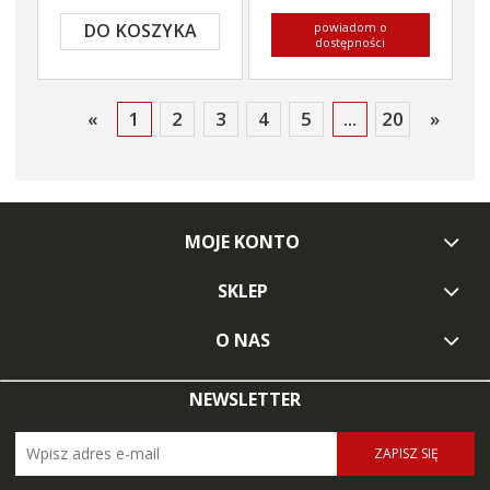
powiadom o
DO KOSZYKA
dostępności
«
1
2
3
4
5
...
20
»
MOJE KONTO
SKLEP
O NAS
NEWSLETTER
ZAPISZ SIĘ