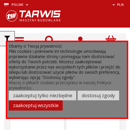
POLSKI
PLN
Dbamy o Twoją prywatność
Pliki cookies i pokrewne im technologie umożliwiają
poprawne działanie strony i pomagają nam dostosować
ofertę do Twoich potrzeb. Możesz zaakceptować
wykorzystanie przez nas wszystkich tych plików i przejść do
sklepu lub dostosować użycie plików do swoich preferencji,
wybierając opcję "Dostosuj zgody".
Więcej o plikach cookies przeczytasz w naszej Polityce
prywatności.
zaakceptuj tylko niezbędne
dostosuj zgody
zaakceptuj wszystkie