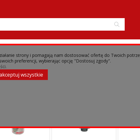
 działanie strony i pomagają nam dostosować ofertę do Twoich potrz
 swoich preferencji, wybierając opcję "Dostosuj zgody".
›
man GB
Filtry
ści.
akceptuj wszystkie