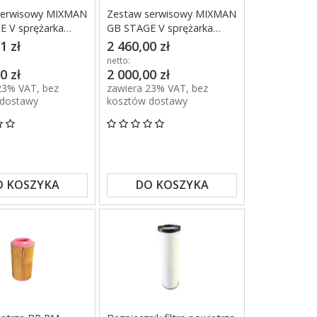
serwisowy MIXMAN
Zestaw serwisowy MIXMAN
 V sprężarka
GB STAGE V sprężarka
Rotair silnik 4 cylindry
1 zł
2 460,00 zł
netto:
0 zł
2 000,00 zł
23% VAT, bez
zawiera 23% VAT, bez
 dostawy
kosztów dostawy
O KOSZYKA
DO KOSZYKA