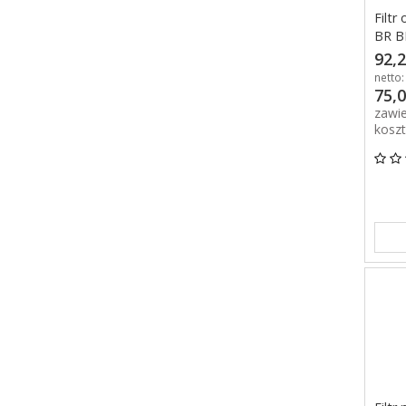
Filtr
BR 
92,2
netto:
75,0
zawi
kosz