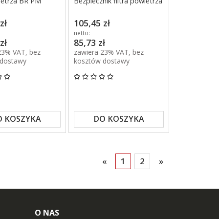
wietrza BR PM
Bezpiecznik filtra powietrza
zł
105,45 zł
netto:
zł
85,73 zł
23% VAT, bez
zawiera 23% VAT, bez
 dostawy
kosztów dostawy
O KOSZYKA
DO KOSZYKA
«
1
2
»
O NAS