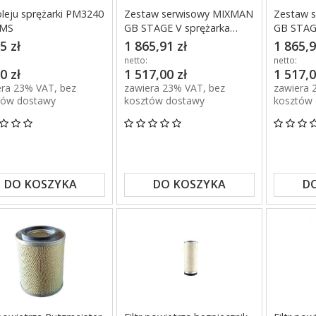
 oleju sprężarki PM3240
Zestaw serwisowy MIXMAN
Zestaw 
BMS
GB STAGE V sprężarka
GB STAGE
Atlas Copco
Rotair
5 zł
1 865,91 zł
1 865,9
netto:
netto:
0 zł
1 517,00 zł
1 517,0
era 23% VAT, bez
zawiera 23% VAT, bez
zawiera 
tów dostawy
kosztów dostawy
kosztów
DO KOSZYKA
DO KOSZYKA
D