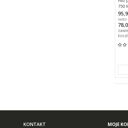
Filtr
750 
95,9
netto:
78,0
zawi
kosz
KONTAKT
MOJE K