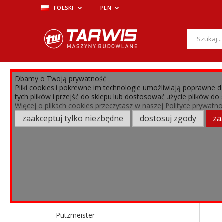
POLSKI
PLN
Dbamy o Twoją prywatność
MENU
Pliki cookies i pokrewne im technologie umożliwiają poprawne
tych plików i przejść do sklepu lub dostosować użycie plików do
›
›
›
CZĘŚCI ZAMIENNE
Agregaty posadzkarskie
Mix
Więcej o plikach cookies przeczytasz w naszej Polityce prywatno
zaakceptuj tylko niezbędne
dostosuj zgody
za
FILTRY
Filtry
PRODUCENT
Putzmeister