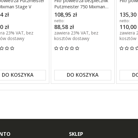
 powietrza Putzmeister
Filtr powietrza bezpiecznik
Filtr po
Mixman Stage V
Putzmeister 750 Mixman
Stage V
4 zł
108,95 zł
135,30 
netto:
netto:
0 zł
88,58 zł
110,00 
era 23% VAT, bez
zawiera 23% VAT, bez
zawiera 
tów dostawy
kosztów dostawy
kosztów
DO KOSZYKA
DO KOSZYKA
D
ONTO
SKLEP