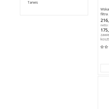
Tarwis
Wskaź
filtr
216,
netto:
175,
zawi
kosz