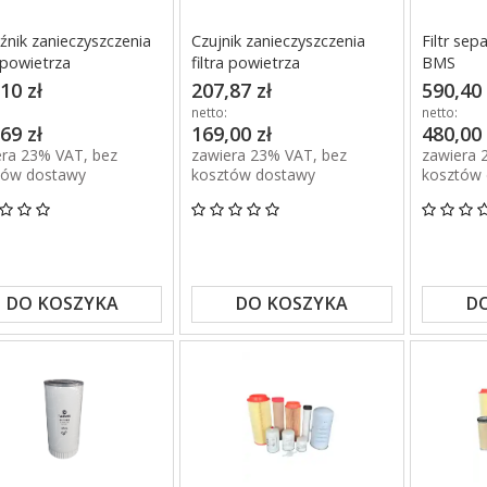
nik zanieczyszczenia
Czujnik zanieczyszczenia
Filtr se
a powietrza
filtra powietrza
BMS
10 zł
207,87 zł
590,40 
netto:
netto:
69 zł
169,00 zł
480,00 
era 23% VAT, bez
zawiera 23% VAT, bez
zawiera 
tów dostawy
kosztów dostawy
kosztów
DO KOSZYKA
DO KOSZYKA
D