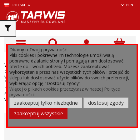
POLSKI
PLN
Dbamy o Twoją prywatność
Pliki cookies i pokrewne im technologie umożliwiają
poprawne działanie strony i pomagają nam dostosować
W kategorii
Wiertnice Ręczne Eibenstock
znajdziesz
ofertę do Twoich potrzeb. Możesz zaakceptować
profesjonalne narzędzia, które idealnie sprawdzą się w
wykorzystanie przez nas wszystkich tych plików i przejść do
wielu zastosowaniach budowlanych i instalacyjnych.
sklepu lub dostosować użycie plików do swoich preferencji,
Nasza oferta obejmuje wysokiej jakości urządzenia tej
wybierając opcję "Dostosuj zgody".
renomowanej marki, w tym wiertnice do wiercenia na
Więcej o plikach cookies przeczytasz w naszej Polityce
sucho, które pozwalają na precyzyjne i czyste
prywatności.
wykonywanie otworów bez potrzeby stosowania wody.
zaakceptuj tylko niezbędne
dostosuj zgody
zaakceptuj wszystkie