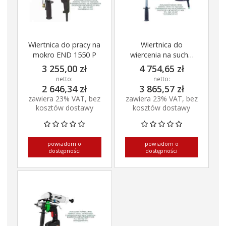
Wiertnica do pracy na
Wiertnica do
mokro END 1550 P
wiercenia na sucho
ESD 162 z miękkim
3 255,00 zł
4 754,65 zł
udarem
netto:
netto:
2 646,34 zł
3 865,57 zł
zawiera 23% VAT, bez
zawiera 23% VAT, bez
kosztów dostawy
kosztów dostawy
powiadom o
powiadom o
dostępności
dostępności