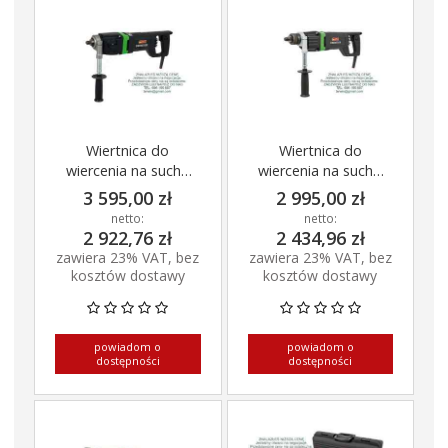
Wiertnica do
Wiertnica do
wiercenia na sucho
wiercenia na sucho
EHD 2000 S
EHD 1801 z miękkim
3 595,00 zł
2 995,00 zł
udarem
netto:
netto:
2 922,76 zł
2 434,96 zł
zawiera 23% VAT, bez
zawiera 23% VAT, bez
kosztów dostawy
kosztów dostawy
powiadom o
powiadom o
dostępności
dostępności