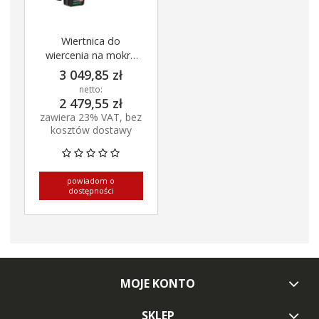
Wiertnica do
wiercenia na mokro
END 40 A z
3 049,85 zł
ładowarką
netto:
2 479,55 zł
zawiera 23% VAT, bez
kosztów dostawy
powiadom o
dostępności
MOJE KONTO
SKLEP