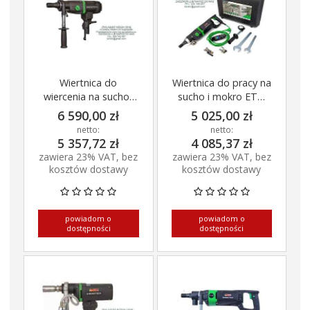
Wiertnica do
Wiertnica do pracy na
wiercenia na sucho/
sucho i mokro ETN
mokro PLD 182.1 NT
162/3
6 590,00 zł
5 025,00 zł
netto:
netto:
5 357,72 zł
4 085,37 zł
zawiera 23% VAT, bez
zawiera 23% VAT, bez
kosztów dostawy
kosztów dostawy
powiadom o
powiadom o
dostępności
dostępności