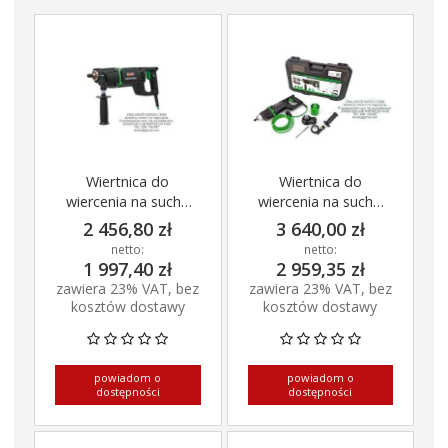
Wiertnica do
Wiertnica do
wiercenia na sucho
wiercenia na sucho
EHD 1500
EHD 1500
2 456,80 zł
3 640,00 zł
netto:
netto:
1 997,40 zł
2 959,35 zł
zawiera 23% VAT, bez
zawiera 23% VAT, bez
kosztów dostawy
kosztów dostawy
powiadom o
powiadom o
dostępności
dostępności