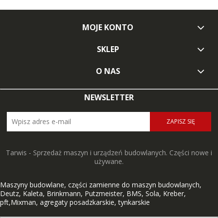
MOJE KONTO
SKLEP
O NAS
NEWSLETTER
ZAPISZ SIĘ
Tarwis - Sprzedaż maszyn i urządzeń budowlanych. Części nowe i
używane.
Maszyny budowlane, części zamienne do maszyn budowlanych,
Deutz, Kaleta, Brinkmann, Putzmeister, BMS, Sola, Kreber,
pft,Mixman, agregaty posadzkarskie, tynkarskie