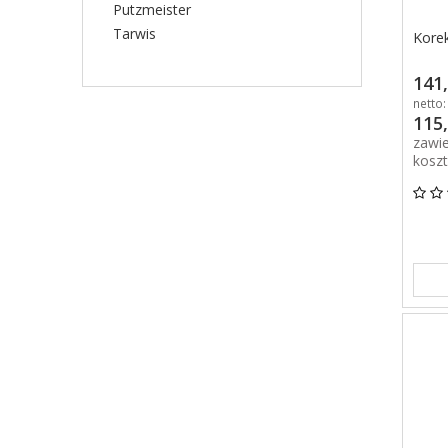
Putzmeister
Tarwis
Korek
141,
netto:
115,
zawi
kosz