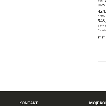
Filtr
BMS
424,
netto:
345,
zawi
kosz
KONTAKT
MOJE K