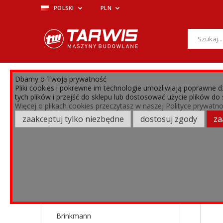
POLSKI
PLN
Dbamy o Twoją prywatność
MENU
Pliki cookies i pokrewne im technologie umożliwiają poprawne
tych plików i przejść do sklepu lub dostosować użycie plików do
›
›
›
CZĘŚCI ZAMIENNE
Agregaty posadzkarskie
Put
Więcej o plikach cookies przeczytasz w naszej Polityce prywatno
zaakceptuj tylko niezbędne
dostosuj zgody
za
FILTRY
Filtry
PRODUCENT
Brinkmann