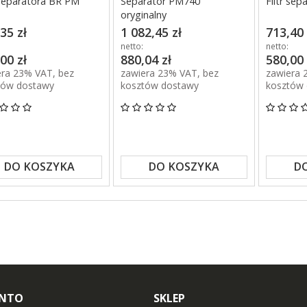
 separatora BR PM
Separator PM740
Filtr se
oryginalny
35 zł
1 082,45 zł
713,40 
netto:
netto:
00 zł
880,04 zł
580,00 
era 23% VAT, bez
zawiera 23% VAT, bez
zawiera 
tów dostawy
kosztów dostawy
kosztów
DO KOSZYKA
DO KOSZYKA
D
ONTO
SKLEP