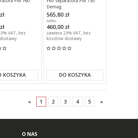
paratora PM 760
Filtr separatora PM 750
Demag
zł
565,80 zł
netto:
zł
460,00 zł
23% VAT, bez
zawiera 23% VAT, bez
 dostawy
kosztów dostawy
O KOSZYKA
DO KOSZYKA
«
1
2
3
4
5
»
O NAS