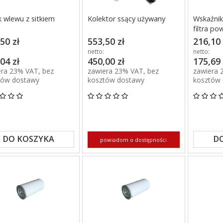
 wlewu z sitkiem
Kolektor ssący używany
Wskaźnik
filtra po
50 zł
553,50 zł
216,10 
netto:
netto:
04 zł
450,00 zł
175,69 
era 23% VAT, bez
zawiera 23% VAT, bez
zawiera 
tów dostawy
kosztów dostawy
kosztów
DO KOSZYKA
D
powiadom o dostępności