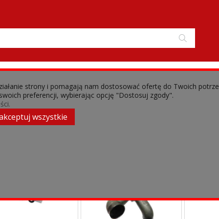
 działanie strony i pomagają nam dostosować ofertę do Twoich potrz
 swoich preferencji, wybierając opcję "Dostosuj zgody".
›
zmeister
Filtry
ści.
akceptuj wszystkie