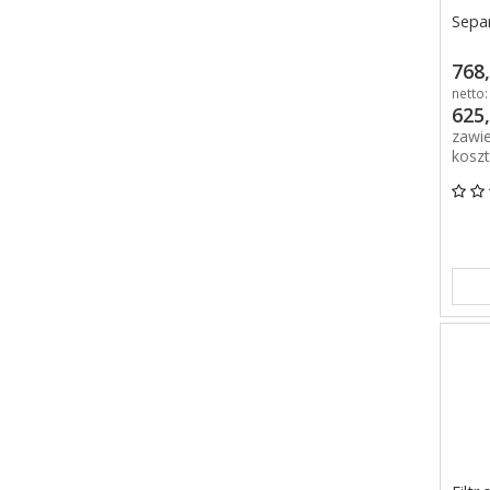
Sepa
768,
netto:
625,
zawi
kosz