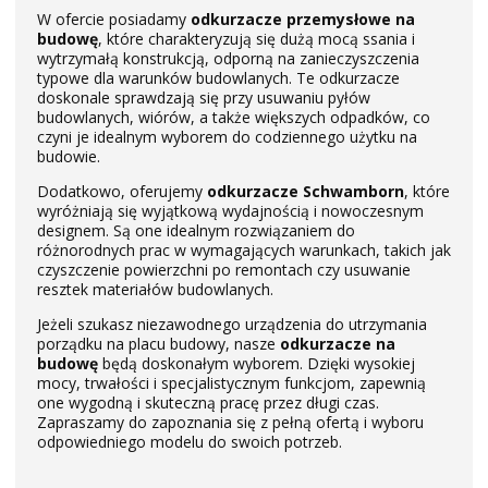
W ofercie posiadamy
odkurzacze przemysłowe na
budowę
, które charakteryzują się dużą mocą ssania i
wytrzymałą konstrukcją, odporną na zanieczyszczenia
typowe dla warunków budowlanych. Te odkurzacze
doskonale sprawdzają się przy usuwaniu pyłów
budowlanych, wiórów, a także większych odpadków, co
czyni je idealnym wyborem do codziennego użytku na
budowie.
Dodatkowo, oferujemy
odkurzacze Schwamborn
, które
wyróżniają się wyjątkową wydajnością i nowoczesnym
designem. Są one idealnym rozwiązaniem do
różnorodnych prac w wymagających warunkach, takich jak
czyszczenie powierzchni po remontach czy usuwanie
resztek materiałów budowlanych.
Jeżeli szukasz niezawodnego urządzenia do utrzymania
porządku na placu budowy, nasze
odkurzacze na
budowę
będą doskonałym wyborem. Dzięki wysokiej
mocy, trwałości i specjalistycznym funkcjom, zapewnią
one wygodną i skuteczną pracę przez długi czas.
Zapraszamy do zapoznania się z pełną ofertą i wyboru
odpowiedniego modelu do swoich potrzeb.