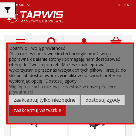
POLSKI
PLN
Dbamy o Twoją prywatność
Pliki cookies i pokrewne im technologie umożliwiają
poprawne działanie strony i pomagają nam dostosować
ofertę do Twoich potrzeb. Możesz zaakceptować
wykorzystanie przez nas wszystkich tych plików i przejść do
sklepu lub dostosować użycie plików do swoich preferencji,
wybierając opcję "Dostosuj zgody".
Więcej o plikach cookies przeczytasz w naszej Polityce
prywatności.
zaakceptuj tylko niezbędne
dostosuj zgody
zaakceptuj wszystkie