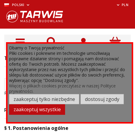
POLSKI
PLN
Dbamy o Twoją prywatność
Pliki cookies i pokrewne im technologie umożliwiają
TEST
poprawne działanie strony i pomagają nam dostosować
ofertę do Twoich potrzeb. Możesz zaakceptować
wykorzystanie przez nas wszystkich tych plików i przejść do
sklepu lub dostosować użycie plików do swoich preferencji,
wybierając opcję "Dostosuj zgody".
Więcej o plikach cookies przeczytasz w naszej Polityce
prywatności.
Powered by
Translate
zaakceptuj tylko niezbędne
dostosuj zgody
zaakceptuj wszystkie
REGULAMIN SKLEPU
§ 1. Postanowienia ogólne