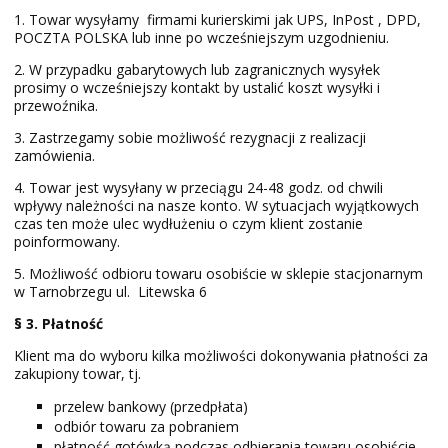
1. Towar wysyłamy firmami kurierskimi jak UPS, InPost , DPD,
POCZTA POLSKA lub inne po wcześniejszym uzgodnieniu.
2. W przypadku gabarytowych lub zagranicznych wysyłek
prosimy o wcześniejszy kontakt by ustalić koszt wysyłki i
przewoźnika.
3. Zastrzegamy sobie możliwość rezygnacji z realizacji
zamówienia.
4. Towar jest wysyłany w przeciągu 24-48 godz. od chwili
wpływy należności na nasze konto. W sytuacjach wyjątkowych
czas ten może ulec wydłużeniu o czym klient zostanie
poinformowany.
5. Możliwość odbioru towaru osobiście w sklepie stacjonarnym
w Tarnobrzegu ul. Litewska 6
§ 3. Płatność
Klient ma do wyboru kilka możliwości dokonywania płatności za
zakupiony towar, tj.
przelew bankowy (przedpłata)
odbiór towaru za pobraniem
płatność gotówką podczas odbierania towaru osobiście.