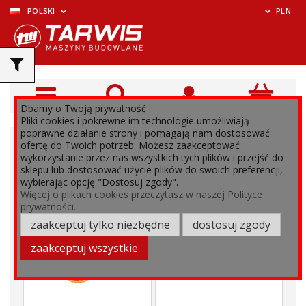
POLSKI
PLN
Dbamy o Twoją prywatność
Pliki cookies i pokrewne im technologie umożliwiają
poprawne działanie strony i pomagają nam dostosować
ofertę do Twoich potrzeb. Możesz zaakceptować
wykorzystanie przez nas wszystkich tych plików i przejść do
sklepu lub dostosować użycie plików do swoich preferencji,
wybierając opcję "Dostosuj zgody".
Więcej o plikach cookies przeczytasz w naszej Polityce
prywatności.
zaakceptuj tylko niezbędne
dostosuj zgody
zaakceptuj wszystkie