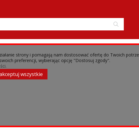
 działanie strony i pomagają nam dostosować ofertę do Twoich potrz
 swoich preferencji, wybierając opcję "Dostosuj zgody".
›
Podkładki dystansowe
ści.
akceptuj wszystkie
aleziono produktów spełniających podane kryteria.