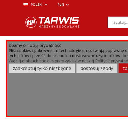
POLSKI
PLN
Dbamy o Twoją prywatność
MENU
Pliki cookies i pokrewne im technologie umożliwiają poprawne
tych plików i przejść do sklepu lub dostosować użycie plików do
›
ZŁĄCZKI PNAUMATYCZNE, LĄCZNIKI, PODKŁADKI I INNE
Więcej o plikach cookies przeczytasz w naszej Polityce prywatno
zaakceptuj tylko niezbędne
dostosuj zgody
za
Nie zn