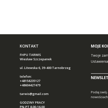
KONTAKT
MOJE K
FHPU TARWIS
Twoje zam
Wiesław Szczepanek
Ustawienia
ul. Litewska 6, 39-400 Tarnobrzeg
telefon:
NEWSLE
+48158235127
+48604427479
Podaj swój 
tarwis@gmail.com
nowościach 
GODZINY PRACY
PN-PT 8.00-16.00