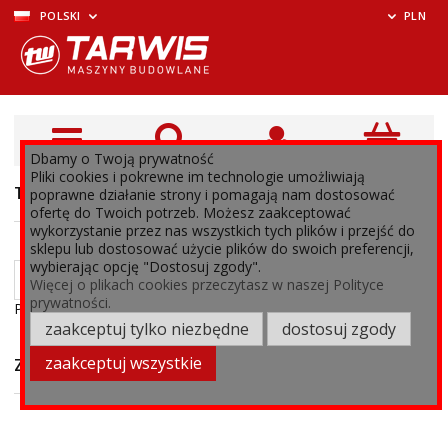
POLSKI
PLN
Dbamy o Twoją prywatność
Pliki cookies i pokrewne im technologie umożliwiają
TEST
poprawne działanie strony i pomagają nam dostosować
ofertę do Twoich potrzeb. Możesz zaakceptować
wykorzystanie przez nas wszystkich tych plików i przejść do
sklepu lub dostosować użycie plików do swoich preferencji,
wybierając opcję "Dostosuj zgody".
Więcej o plikach cookies przeczytasz w naszej Polityce
prywatności.
Powered by
Translate
zaakceptuj tylko niezbędne
dostosuj zgody
zaakceptuj wszystkie
ZWROT I REKLAMACJE