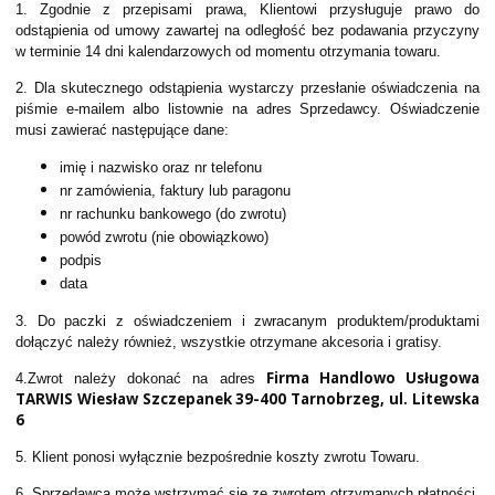
1. Zgodnie z przepisami prawa, Klientowi przysługuje prawo do
odstąpienia od umowy zawartej na odległość bez podawania przyczyny
w terminie 14 dni kalendarzowych od momentu otrzymania towaru.
2. Dla skutecznego odstąpienia wystarczy przesłanie oświadczenia na
piśmie e-mailem albo listownie na adres Sprzedawcy. Oświadczenie
musi zawierać następujące dane:
imię i nazwisko oraz nr telefonu
nr zamówienia, faktury lub paragonu
nr rachunku bankowego (do zwrotu)
powód zwrotu (nie obowiązkowo)
podpis
data
3. Do paczki z oświadczeniem i zwracanym produktem/produktami
dołączyć należy również, wszystkie otrzymane akcesoria i gratisy.
Firma Handlowo Usługowa
4.Zwrot należy dokonać na adres
TARWIS Wiesław Szczepanek 39-400 Tarnobrzeg, ul. Litewska
6
5. Klient ponosi wyłącznie bezpośrednie koszty zwrotu Towaru.
6. Sprzedawca może wstrzymać się ze zwrotem otrzymanych płatności,