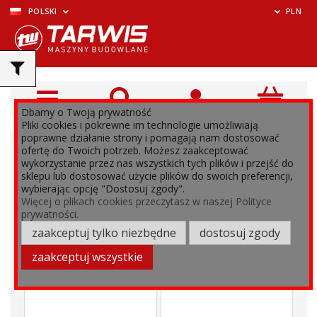
POLSKI
PLN
Dbamy o Twoją prywatność
Pliki cookies i pokrewne im technologie umożliwiają
poprawne działanie strony i pomagają nam dostosować
ofertę do Twoich potrzeb. Możesz zaakceptować
wykorzystanie przez nas wszystkich tych plików i przejść do
sklepu lub dostosować użycie plików do swoich preferencji,
wybierając opcję "Dostosuj zgody".
Więcej o plikach cookies przeczytasz w naszej Polityce
prywatności.
zaakceptuj tylko niezbędne
dostosuj zgody
zaakceptuj wszystkie