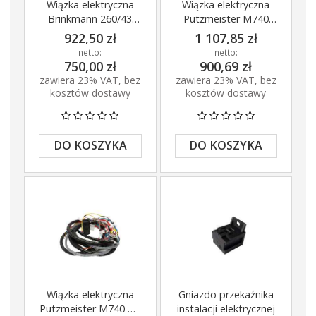
Wiązka elektryczna
Wiązka elektryczna
Brinkmann 260/43
Putzmeister M740
oraz Putzmeister
2000-2007
922,50 zł
1 107,85 zł
3241
netto:
netto:
750,00 zł
900,69 zł
zawiera 23% VAT, bez
zawiera 23% VAT, bez
kosztów dostawy
kosztów dostawy
DO KOSZYKA
DO KOSZYKA
Wiązka elektryczna
Gniazdo przekaźnika
Putzmeister M740 po
instalacji elektrycznej