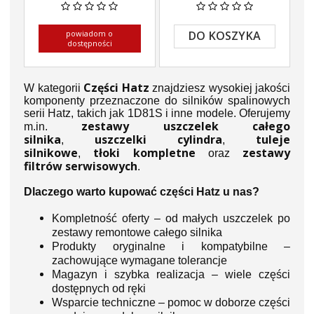
powiadom o
DO KOSZYKA
dostępności
Części Hatz
W kategorii
znajdziesz wysokiej jakości
komponenty przeznaczone do silników spalinowych
serii Hatz, takich jak 1D81S i inne modele. Oferujemy
zestawy uszczelek całego
m.in.
silnika
uszczelki cylindra
tuleje
,
,
silnikowe
tłoki kompletne
zestawy
,
oraz
filtrów serwisowych
.
Dlaczego warto kupować części Hatz u nas?
Kompletność oferty – od małych uszczelek po
zestawy remontowe całego silnika
Produkty oryginalne i kompatybilne –
zachowujące wymagane tolerancje
Magazyn i szybka realizacja – wiele części
dostępnych od ręki
Wsparcie techniczne – pomoc w doborze części