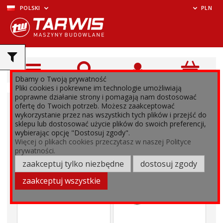
POLSKI
PLN
Dbamy o Twoją prywatność
Pliki cookies i pokrewne im technologie umożliwiają
poprawne działanie strony i pomagają nam dostosować
ofertę do Twoich potrzeb. Możesz zaakceptować
wykorzystanie przez nas wszystkich tych plików i przejść do
sklepu lub dostosować użycie plików do swoich preferencji,
wybierając opcję "Dostosuj zgody".
Więcej o plikach cookies przeczytasz w naszej Polityce
prywatności.
zaakceptuj tylko niezbędne
dostosuj zgody
zaakceptuj wszystkie