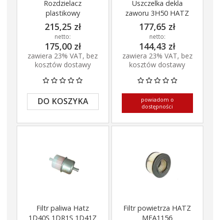
Rozdzielacz
Uszczelka dekla
plastikowy
zaworu 3H50 HATZ
215,25 zł
177,65 zł
netto:
netto:
175,00 zł
144,43 zł
zawiera 23% VAT, bez
zawiera 23% VAT, bez
kosztów dostawy
kosztów dostawy
powiadom o
DO KOSZYKA
dostępności
Filtr paliwa Hatz
Filtr powietrza HATZ
1D40S 1DR1S 1D41Z
MFA1156