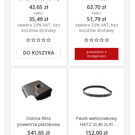
43,65 zł
63,70 zł
netto:
netto:
35,49 zł
51,79 zł
zawiera 23% VAT, bez
zawiera 23% VAT, bez
kosztów dostawy
kosztów dostawy
powiadom o
DO KOSZYKA
dostępności
Osłona filtra
Pasek wielorowkowy
powietrza plastikowa
HATZ 2L40 2L41
3L30S 3L30Z
541,65 zł
152,00 zł