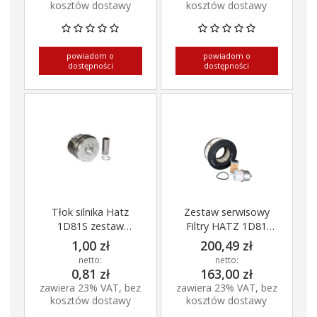
kosztów dostawy
kosztów dostawy
powiadom o
powiadom o
dostępności
dostępności
Tłok silnika Hatz
Zestaw serwisowy
1D81S zestaw
Filtry HATZ 1D81
kompletny
1D60 1D61
1,00 zł
200,49 zł
netto:
netto:
0,81 zł
163,00 zł
zawiera 23% VAT, bez
zawiera 23% VAT, bez
kosztów dostawy
kosztów dostawy