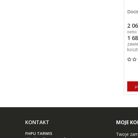
2 06
netto:
1 68
zawi
kosz
p
KONTAKT
MOJE K
FHPU TARWIS
Twoje zam