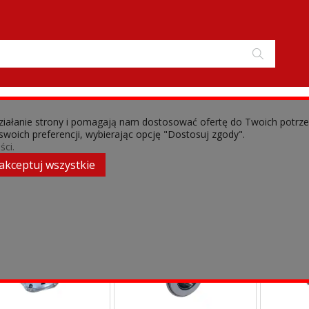
 działanie strony i pomagają nam dostosować ofertę do Twoich potrz
 swoich preferencji, wybierając opcję "Dostosuj zgody".
ści.
akceptuj wszystkie