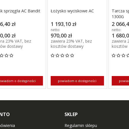
Docisk sprzęgła AC Bandit
Łożysko wyciskowe AC
Tarcza s
1300G
6,40 zł
1 193,10 zł
2 066,4
netto:
netto:
0,00 zł
970,00 zł
1 680,0
era 23% VAT, bez
zawiera 23% VAT, bez
zawiera 
tów dostawy
kosztów dostawy
kosztów
owiadom o dostępności
powiadom o dostępności
powia
ONTO
SKLEP
ówienia
Regulamin sklepu