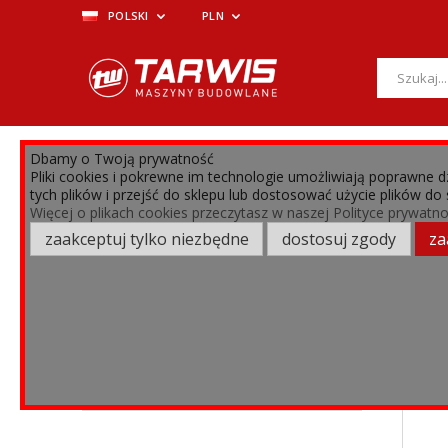
POLSKI
PLN
Dbamy o Twoją prywatność
MENU
Pliki cookies i pokrewne im technologie umożliwiają poprawne
tych plików i przejść do sklepu lub dostosować użycie plików do
›
›
CZĘŚCI ZAMIENNE
Rembaki
Więcej o plikach cookies przeczytasz w naszej Polityce prywatno
zaakceptuj tylko niezbędne
dostosuj zgody
za
REMBAKI
Rembaki
Bandit