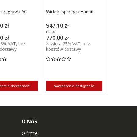
przęgłowa AC
Widełki sprzęgła Bandit
0 zł
947,10 zł
netto:
0 zł
770,00 zł
23% VAT, bez
zawiera 23% VAT, bez
 dostawy
kosztów dostawy
dom o dostępności
powiadom o dostępności
O NAS
O firmie